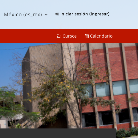
- México ‎(es_mx)‎
Iniciar sesión (ingresar)
Cursos
Calendario