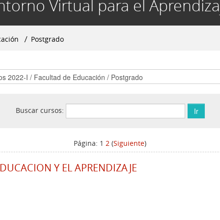
ntorno Virtual para el Aprendiza
cación
▶︎
Postgrado
Buscar cursos:
Página:
1
2
(
Siguiente
)
EDUCACION Y EL APRENDIZAJE