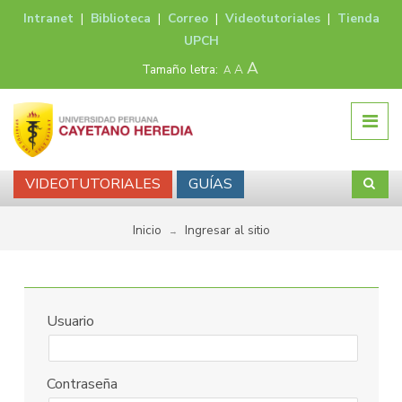
Intranet
|
Biblioteca
|
Correo
|
Videotutoriales
|
Tienda
UPCH
A
Tamaño letra:
A
A
VIDEOTUTORIALES
GUÍAS
Inicio
Ingresar al sitio
→
Usuario
Contraseña