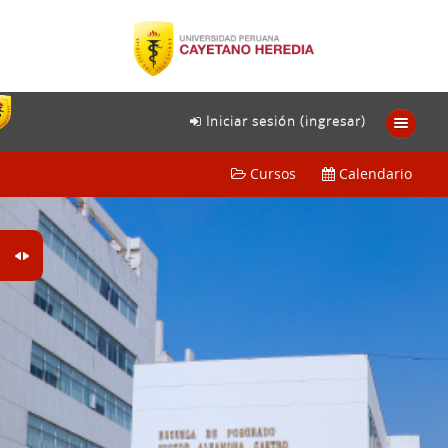
Iniciar sesión (ingresar)
Cursos
Calendario
Español - México ‎(es_mx)‎