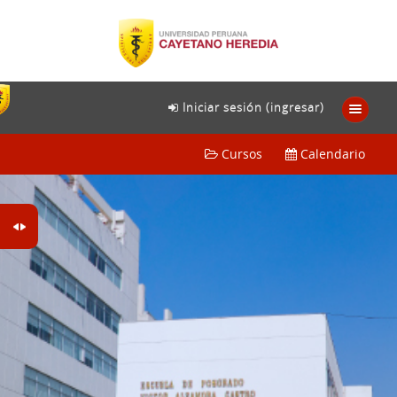
Iniciar sesión (ingresar)
Cursos
Calendario
Español - México ‎(es_mx)‎