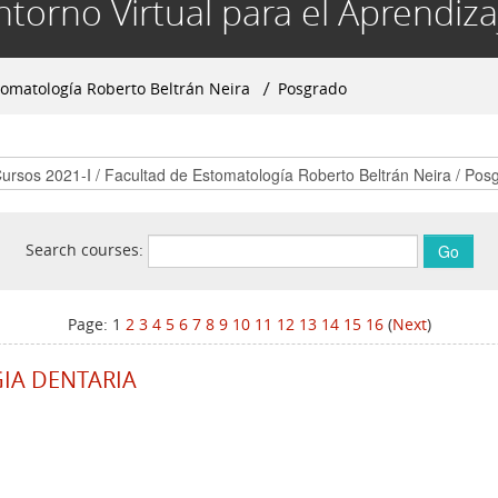
ntorno Virtual para el Aprendiza
tomatología Roberto Beltrán Neira
▶︎
Posgrado
Search courses:
Page:
1
2
3
4
5
6
7
8
9
10
11
12
13
14
15
16
(
Next
)
IA DENTARIA