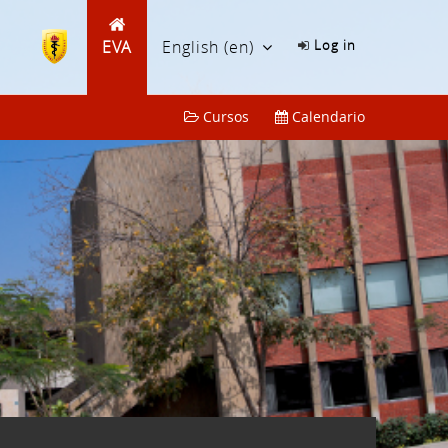
EVA
English ‎(en)‎
Log in
Cursos
Calendario