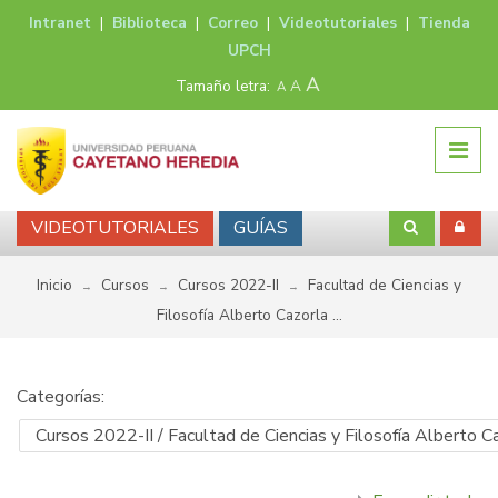
Intranet
|
Biblioteca
|
Correo
|
Videotutoriales
|
Tienda
UPCH
A
Tamaño letra:
A
A
VIDEOTUTORIALES
GUÍAS
Inicio
Cursos
Cursos 2022-II
Facultad de Ciencias y
→
→
→
Filosofí­a Alberto Cazorla ...
Categorías: