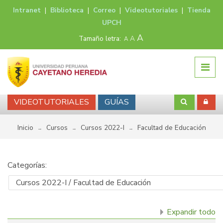
Intranet
|
Biblioteca
|
Correo
|
Videotutoriales
|
Tienda
UPCH
A
Tamaño letra:
A
A
VIDEOTUTORIALES
GUÍAS
Inicio
Cursos
Cursos 2022-I
Facultad de Educación
→
→
→
Categorías:
Expandir todo