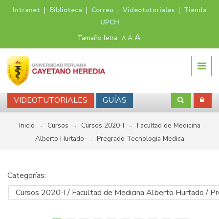
Intranet
|
Biblioteca
|
Correo
|
Videotutoriales
|
Tienda
UPCH
A
Tamaño letra:
A
A
VIDEOTUTORIALES
GUÍAS
Inicio
Cursos
Cursos 2020-I
Facultad de Medicina
→
→
→
Alberto Hurtado
Pregrado Tecnologia Medica
→
Categorías: