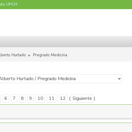
nda UPCH
lberto Hurtado
Pregrado Medicina
▶︎
6
7
8
9
10
11
12
(
Siguiente
)