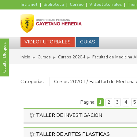
Intranet
|
Biblioteca
|
Correo
|
Videotutoriales
|
Tie
VIDEOTUTORIALES
GUÍAS
Ocultar Bloques
Inicio
Cursos
Cursos 2020-I
Facultad de Medicina A
▶︎
▶︎
▶︎
Categorías:
Página:
1
2
3
4
5
TALLER DE INVESTIGACION
TALLER DE ARTES PLASTICAS