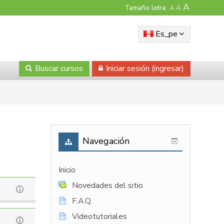
A
Tamaño letra:
A
A
Es_pe
Buscar cursos
Iniciar sesión (ingresar)
Navegación
Inicio
Novedades del sitio
F.A.Q.
Videotutoriales