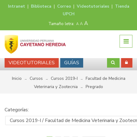
Intranet
|
Biblioteca
|
Correo
|
Videotutoriales
|
Tienda
UPCH
A
Tamaño letra:
A
A
VIDEOTUTORIALES
GUÍAS
Inicio
Cursos
Cursos 2019-I
Facultad de Medicina
→
→
→
Veterinaria y Zootecnia
Pregrado
→
Categorías: