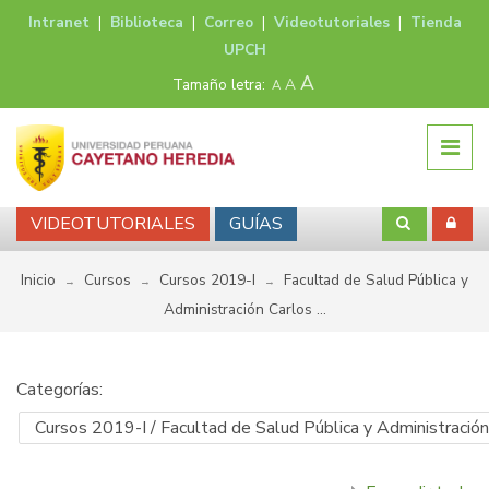
Intranet
|
Biblioteca
|
Correo
|
Videotutoriales
|
Tienda
UPCH
A
Tamaño letra:
A
A
VIDEOTUTORIALES
GUÍAS
Inicio
Cursos
Cursos 2019-I
Facultad de Salud Pública y
→
→
→
Administración Carlos ...
Categorías: