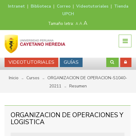
Intranet
|
Biblioteca
|
Correo
|
Videotutoriales
|
Tienda
UPCH
A
Tamaño letra:
A
A
VIDEOTUTORIALES
GUÍAS
Inicio
Cursos
ORGANIZACION DE OPERACION-S1040-
→
→
20211
Resumen
→
ORGANIZACION DE OPERACIONES Y
LOGISTICA