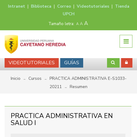
Intranet
|
Biblioteca
|
Correo
|
Videotutoriales
|
Tienda
UPCH
A
Tamaño letra:
A
A
VIDEOTUTORIALES
GUÍAS
Inicio
Cursos
PRACTICA ADMINISTRATIVA E-S1033-
→
→
20211
Resumen
→
PRACTICA ADMINISTRATIVA EN
SALUD I