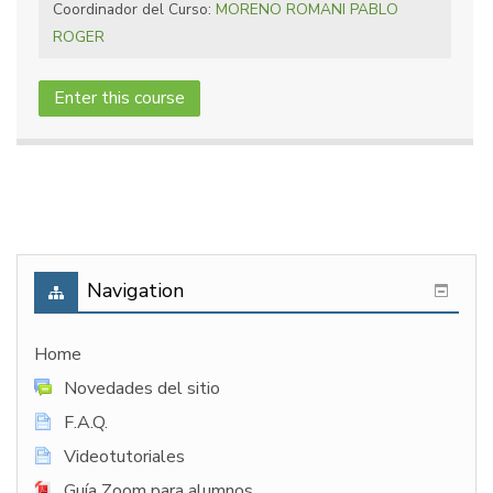
Coordinador del Curso:
MORENO ROMANI PABLO
ROGER
Enter this course
Navigation
Home
Novedades del sitio
F.A.Q.
Videotutoriales
Guía Zoom para alumnos