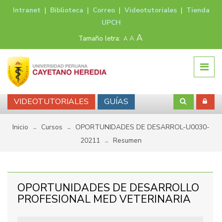
Intranet
|
Biblioteca
|
Correo
|
Videotutoriales
|
Tienda
UPCH
A
Tamaño letra:
A
A
VIDEOTUTORIALES
GUÍAS
Inicio
Cursos
OPORTUNIDADES DE DESARROL-U0030-
→
→
20211
Resumen
→
OPORTUNIDADES DE DESARROLLO
PROFESIONAL MED VETERINARIA