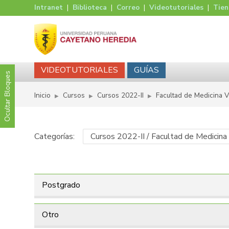
Intranet
|
Biblioteca
|
Correo
|
Videotutoriales
|
Tie
VIDEOTUTORIALES
GUÍAS
Ocultar Bloques
Inicio
Cursos
Cursos 2022-II
Facultad de Medicina V
▶︎
▶︎
▶︎
Categorías:
Postgrado
Otro