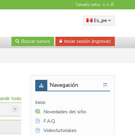
A
Tamaño letra:
A
A
Es_pe
Buscar cursos
Iniciar sesión (ingresar)
Navegación
andir todo
Inicio
Novedades del sitio
F.A.Q.
Videotutoriales