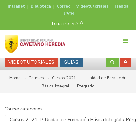
Intranet
|
Biblioteca
|
Correo
|
Videotutoriales
|
Tienda
UPCH
A
Font size:
A
A
VIDEOTUTORIALES
GUÍAS
Home
Courses
Cursos 2021-I
Unidad de Formación
→
→
→
Básica Integral
Pregrado
→
Course categories: