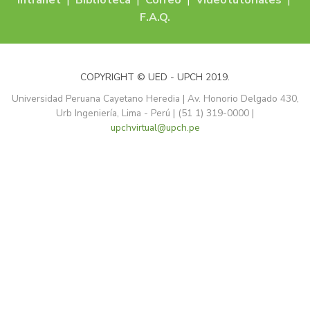
Intranet
|
Biblioteca
|
Correo
|
Videotutoriales
|
F.A.Q.
COPYRIGHT © UED - UPCH 2019.
Universidad Peruana Cayetano Heredia | Av. Honorio Delgado 430,
Urb Ingeniería, Lima - Perú | (51 1) 319-0000 |
upchvirtual@upch.pe