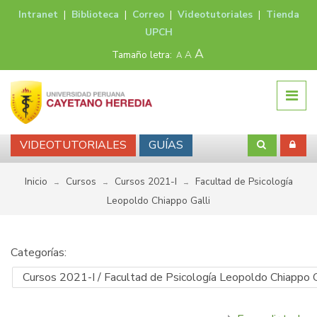
Intranet
|
Biblioteca
|
Correo
|
Videotutoriales
|
Tienda
UPCH
A
Tamaño letra:
A
A
VIDEOTUTORIALES
GUÍAS
Inicio
Cursos
Cursos 2021-I
Facultad de Psicologí­a
→
→
→
Leopoldo Chiappo Galli
Categorías: