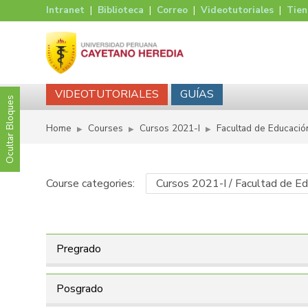
Intranet
|
Biblioteca
|
Correo
|
Videotutoriales
|
Tie
VIDEOTUTORIALES
GUÍAS
Ocultar Bloques
Home
Courses
Cursos 2021-I
Facultad de Educació
▶︎
▶︎
▶︎
Course categories:
Pregrado
Posgrado