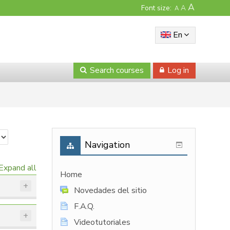
A
Font size:
A
A
En
Search courses
Log in
Navigation
Expand all
Home
Novedades del sitio
F.A.Q.
Videotutoriales