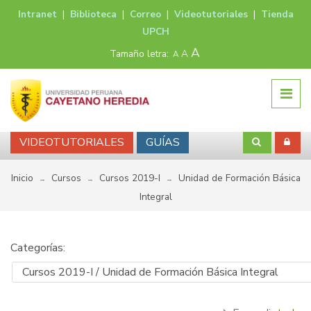
Intranet
|
Biblioteca
|
Correo
|
Videotutoriales
|
Tienda
UPCH
A
Tamaño letra:
A
A
VIDEOTUTORIALES
GUÍAS
Inicio
Cursos
Cursos 2019-I
Unidad de Formación Básica
→
→
→
Integral
Categorías: